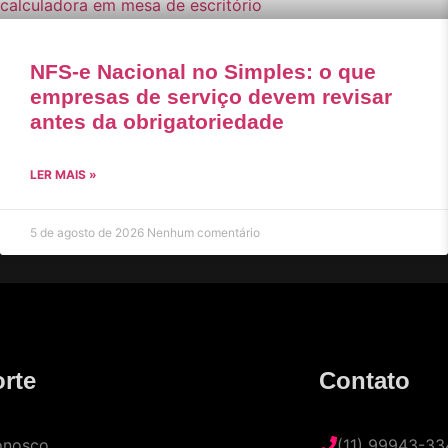
NFS-e Nacional no Simples: o que
empresas de serviço devem revisar
antes da obrigatoriedade
LER MAIS »
5 de agosto de 2026
Nenhum comentário
rte
Contato
onosco
(11) 99943-33