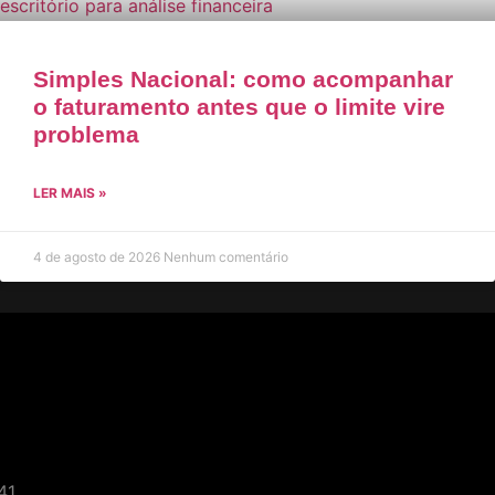
Simples Nacional: como acompanhar
o faturamento antes que o limite vire
problema
LER MAIS »
4 de agosto de 2026
Nenhum comentário
41