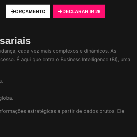
ORÇAMENTO
DECLARAR IR 26
sariais
udança, cada vez mais complexos e dinâmicos. As
so. É aqui que entra o Business Intelligence (BI), uma
a.
globa.
nformações estratégicas a partir de dados brutos. Ele