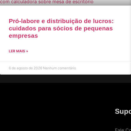
Pró-labore e distribuição de lucros:
cuidados para sócios de pequenas
empresas
LER MAIS »
6 de agosto de 2026
Nenhum comentário
Supo
Fale C