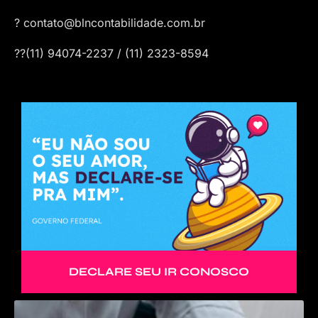
? contato@blncontabilidade.com.br
?‍?(11) 94074-2237 / (11) 2323-8594
DECLARE SEU IR CONOSCO