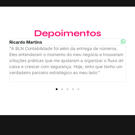
Depoimentos
Mariana Costa
os.
"Antes, eu perdia muito tempo tentando entender detalhes
xeram
fiscais e tributários. Com a BLN, consigo focar no que
uxo de
realmente importa: meus clientes. A clareza e a agilidade
ho um
da equipe me dão tranquilidade para escalar minha
consultoria sem medo de surpresas."