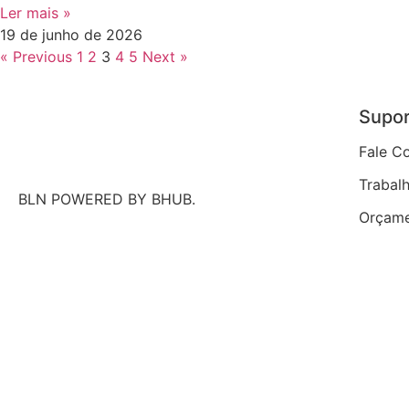
Ler mais »
19 de junho de 2026
« Previous
1
2
3
4
5
Next »
Supo
Fale C
Trabal
BLN POWERED BY BHUB.
Orçam