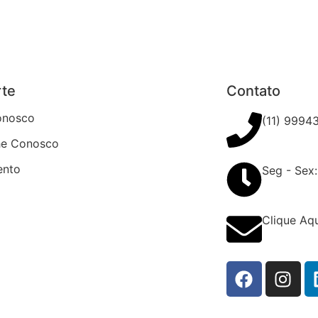
rte
Contato
onosco
(11) 9994
he Conosco
ento
Seg - Sex:
Clique Aqu